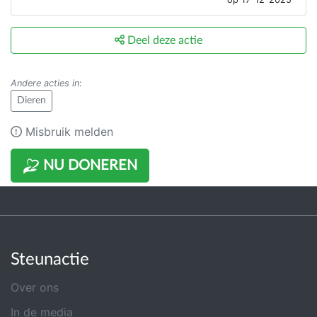
Deel deze actie
Andere acties in
:
Dieren
Misbruik melden
NU DONEREN
Steunactie
Over ons
In de media