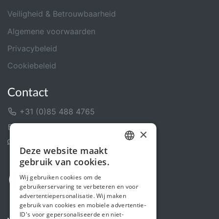
Veiligheid & Betrouwbaarheid
Algemene voorwaarden
Privacybeleid
Cookiebeleid
Contact
+31 (0)85 488 4765
Contactformulier
×
Helpcentrum
Deze website maakt
DUTCH
gebruik van cookies.
FRENCH
Wij gebruiken cookies om de
gebruikerservaring te verbeteren en voor
ENGLISH
advertentiepersonalisatie. Wij maken
gebruik van cookies en mobiele advertentie-
ID's voor gepersonaliseerde en niet-