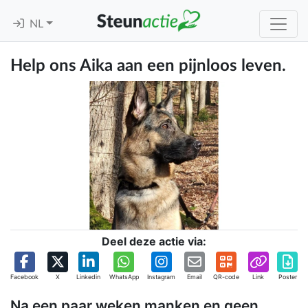
NL
Help ons Aika aan een pijnloos leven.
Deel deze actie via:
Facebook
X
Linkedin
WhatsApp
Instagram
Email
QR-code
Link
Poster
Na een paar weken manken en geen