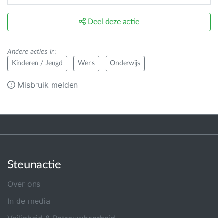
Deel deze actie
Andere acties in
:
Kinderen / Jeugd
Wens
Onderwijs
Misbruik melden
Steunactie
Over ons
In de media