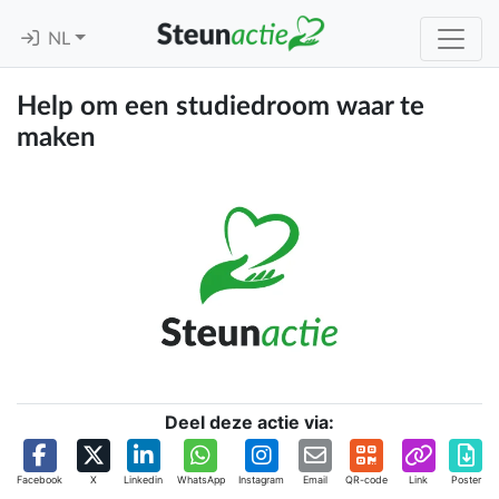
NL
Help om een studiedroom waar te
maken
Deel deze actie via:
Facebook
X
Linkedin
WhatsApp
Instagram
Email
QR-code
Link
Poster