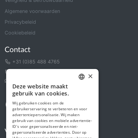
Veiligheid & Betrouwbaarheid
Algemene voorwaarden
Privacybeleid
Cookiebeleid
Contact
+31 (0)85 488 4765
Contactformulier
×
Helpcentrum
Deze website maakt
DUTCH
gebruik van cookies.
FRENCH
Wij gebruiken cookies om de
gebruikerservaring te verbeteren en voor
ENGLISH
advertentiepersonalisatie. Wij maken
gebruik van cookies en mobiele advertentie-
ID's voor gepersonaliseerde en niet-
Volg ons
gepersonaliseerde advertenties. Door op