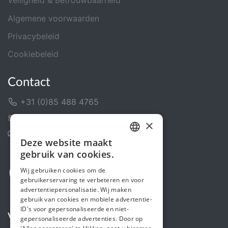
Veiligheid & Betrouwbaarheid
Algemene voorwaarden
Privacybeleid
Cookiebeleid
Contact
+31 (0)85 488 4765
Contactformulier
×
Helpcentrum
Deze website maakt
DUTCH
gebruik van cookies.
FRENCH
Wij gebruiken cookies om de
gebruikerservaring te verbeteren en voor
ENGLISH
advertentiepersonalisatie. Wij maken
gebruik van cookies en mobiele advertentie-
ID's voor gepersonaliseerde en niet-
Volg ons
gepersonaliseerde advertenties. Door op