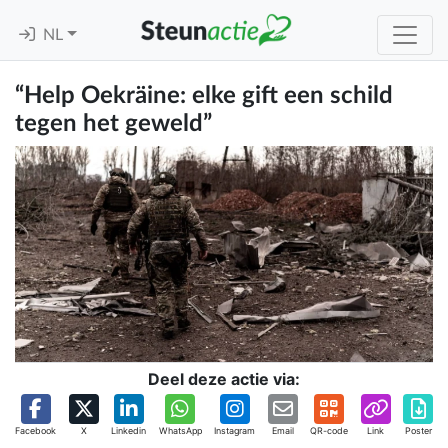
NL
“Help Oekräine: elke gift een schild
tegen het geweld”
Deel deze actie via:
Facebook
X
Linkedin
WhatsApp
Instagram
Email
QR-code
Link
Poster