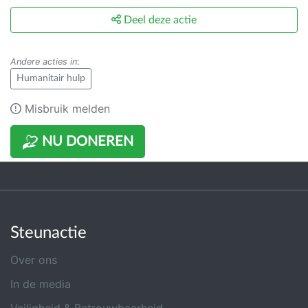
Deel deze actie
Andere acties in
:
Humanitair hulp
Misbruik melden
NU DONEREN
Steunactie
Over ons
In de media