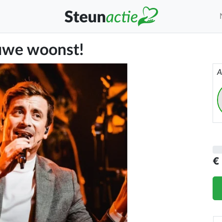
euwe woonst!
A
€