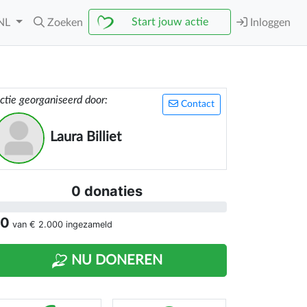
Start jouw actie
NL
Zoeken
Inloggen
ctie georganiseerd door:
Contact
Laura Billiet
0 donaties
 0
van
€ 2.000
ingezameld
NU DONEREN