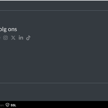
olg ons
en.
SSL