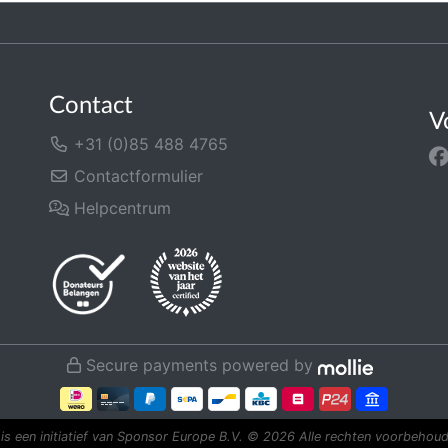
Contact
V
+31 (0)85 488 4765
Contactformulier
Helpcentrum
Secure payments powered by
is een initiatief van Sponsor Europe B.V.
© 2026 Alle rechten voorbehoud