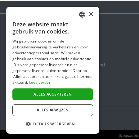
×
Deze website maakt
DUTCH
gebruik van cookies.
Steunactie
FRENCH
Wij gebruiken cookies om de
Over ons
gebruikerservaring te verbeteren en voor
ENGLISH
advertentiepersonalisatie. Wij maken
In de media
gebruik van cookies en mobiele advertentie-
Veiligheid & Betrouwbaarheid
ID's voor gepersonaliseerde en niet-
gepersonaliseerde advertenties. Door op
Algemene voorwaarden
'Alles accepteren' te klikken, gaat u hiermee
akkoord.
Lees verder
Privacybeleid
Cookiebeleid
ALLES ACCEPTEREN
ALLES AFWIJZEN
DETAILS WEERGEVEN
Steunactie 