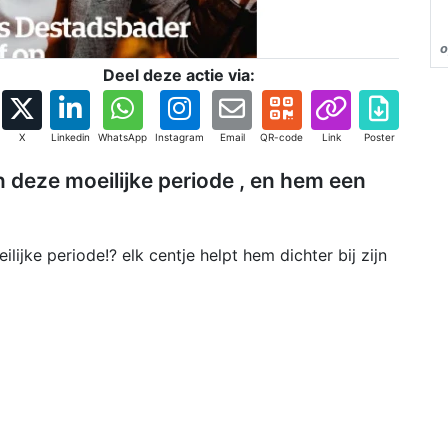
o
Deel deze actie via:
X
Linkedin
WhatsApp
Instagram
Email
QR-code
Link
Poster
 deze moeilijke periode , en hem een
ijke periode!? elk centje helpt hem dichter bij zijn