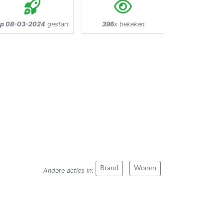
p 08-03-2024
gestart
396
x bekeken
Brand
Wonen
Andere acties in
: