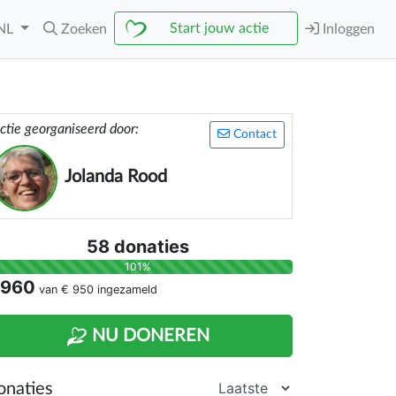
Start jouw actie
NL
Zoeken
Inloggen
ctie georganiseerd door:
Contact
Jolanda Rood
58 donaties
101%
 960
van
€ 950
ingezameld
NU DONEREN
onaties