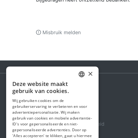
Misbruik melden
×
Deze website maakt
DUTCH
gebruik van cookies.
Steunactie
FRENCH
Wij gebruiken cookies om de
Over ons
gebruikerservaring te verbeteren en voor
ENGLISH
advertentiepersonalisatie. Wij maken
In de media
gebruik van cookies en mobiele advertentie-
Veiligheid & Betrouwbaarheid
ID's voor gepersonaliseerde en niet-
gepersonaliseerde advertenties. Door op
Algemene voorwaarden
'Alles accepteren' te klikken, gaat u hiermee