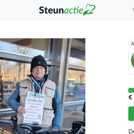
A
€
D