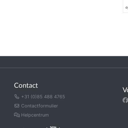
o
Contact
V
+31 (0)85 488 4765
Contactformulier
Helpcentrum