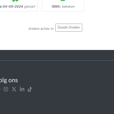
p 04-09-2024
gestart
1895
x bekeken
Goede Doelen
Andere acties in
:
olg ons