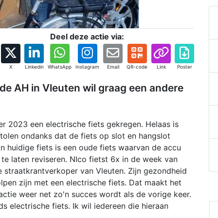
Deel deze actie via:
X
Linkedin
WhatsApp
Instagram
Email
QR-code
Link
Poster
de AH in Vleuten wil graag een andere
r 2023 een electrische fiets gekregen. Helaas is
tolen ondanks dat de fiets op slot en hangslot
n huidige fiets is een oude fiets waarvan de accu
te laten reviseren. NIco fietst 6x in de week van
e straatkrantverkoper van Vleuten. Zijn gezondheid
pen zijn met een electrische fiets. Dat maakt het
actie weer net zo'n succes wordt als de vorige keer.
lectrische fiets. Ik wil iedereen die hieraan