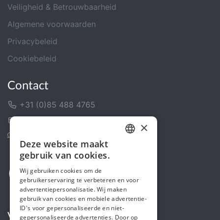
Veiligheid & Betrouwbaarheid
Algemene voorwaarden
Privacybeleid
Cookiebeleid
Contact
+31 (0)85 488 4765
Contactformulier
×
Helpcentrum
Deze website maakt
DUTCH
gebruik van cookies.
FRENCH
Wij gebruiken cookies om de
gebruikerservaring te verbeteren en voor
ENGLISH
advertentiepersonalisatie. Wij maken
gebruik van cookies en mobiele advertentie-
ID's voor gepersonaliseerde en niet-
Volg ons
gepersonaliseerde advertenties. Door op