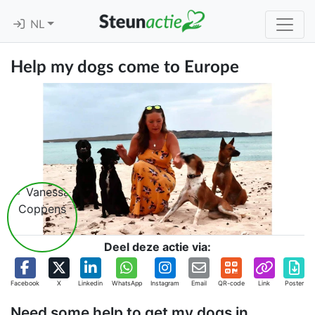
NL
Help my dogs come to Europe
Deel deze actie via:
Facebook
X
Linkedin
WhatsApp
Instagram
Email
QR-code
Link
Poster
Need some help to get my dogs in