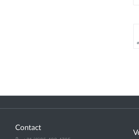
o
Contact
V