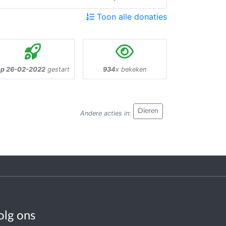
Toon alle donaties
p 26-02-2022
gestart
934
x bekeken
Dieren
Andere acties in
:
olg ons