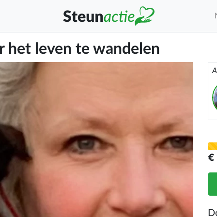
r het leven te wandelen
A
€
D