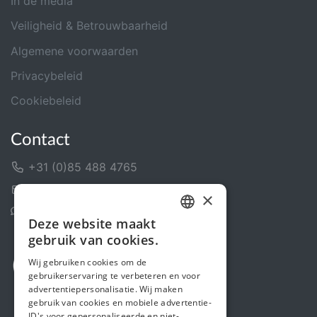
In de media
Veiligheid & Betrouwbaarheid
Algemene voorwaarden
Privacybeleid
Cookiebeleid
Contact
+31 (0)85 488 4765
Contactformulier
×
Helpcentrum
Deze website maakt
DUTCH
gebruik van cookies.
FRENCH
Wij gebruiken cookies om de
gebruikerservaring te verbeteren en voor
ENGLISH
advertentiepersonalisatie. Wij maken
gebruik van cookies en mobiele advertentie-
ID's voor gepersonaliseerde en niet-