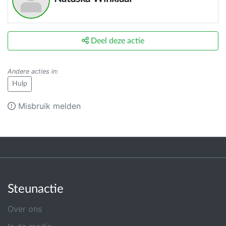
Deel deze actie
Andere acties in
:
Hulp
Misbruik melden
Steunactie
Over ons