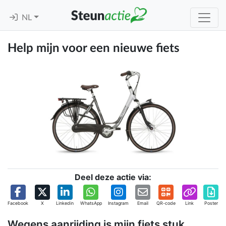
NL
Help mijn voor een nieuwe fiets
Deel deze actie via:
Facebook
X
Linkedin
WhatsApp
Instagram
Email
QR-code
Link
Poster
Wegens aanrijding is mijn fiets stuk.