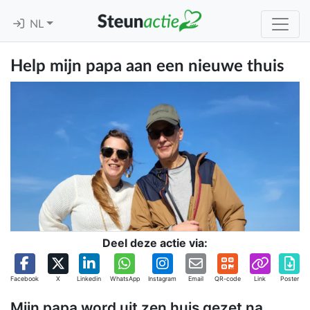
NL
Help mijn papa aan een nieuwe thuis
Deel deze actie via:
Facebook
X
Linkedin
WhatsApp
Instagram
Email
QR-code
Link
Poster
Mijn papa word uit zen huis gezet na