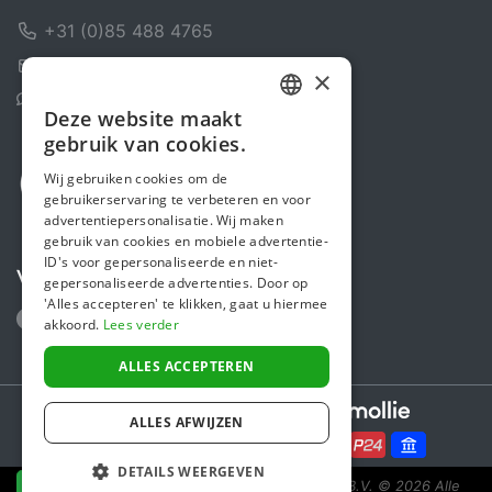
+31 (0)85 488 4765
Contactformulier
×
Helpcentrum
Deze website maakt
DUTCH
gebruik van cookies.
FRENCH
Wij gebruiken cookies om de
gebruikerservaring te verbeteren en voor
ENGLISH
advertentiepersonalisatie. Wij maken
gebruik van cookies en mobiele advertentie-
ID's voor gepersonaliseerde en niet-
Volg ons
gepersonaliseerde advertenties. Door op
'Alles accepteren' te klikken, gaat u hiermee
akkoord.
Lees verder
ALLES ACCEPTEREN
Secure payments powered by
ALLES AFWIJZEN
DETAILS WEERGEVEN
Steunactie is een initiatief van Sponsor Europe B.V.
© 2026 Alle