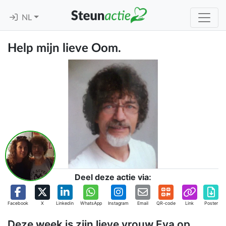
NL
Help mijn lieve Oom.
Deel deze actie via:
Facebook
X
Linkedin
WhatsApp
Instagram
Email
QR-code
Link
Poster
Deze week is zijn lieve vrouw Eva op