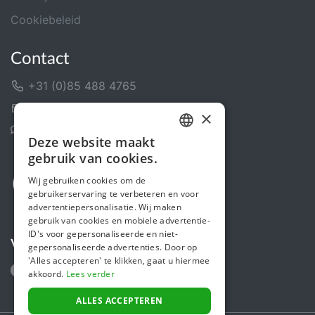
Cookiebeleid
Contact
+31 (0)85 488 4765
Contactformulier
×
Helpcentrum
Deze website maakt
DUTCH
gebruik van cookies.
FRENCH
Wij gebruiken cookies om de
gebruikerservaring te verbeteren en voor
ENGLISH
advertentiepersonalisatie. Wij maken
gebruik van cookies en mobiele advertentie-
ID's voor gepersonaliseerde en niet-
Volg ons
gepersonaliseerde advertenties. Door op
'Alles accepteren' te klikken, gaat u hiermee
akkoord.
Lees verder
ALLES ACCEPTEREN