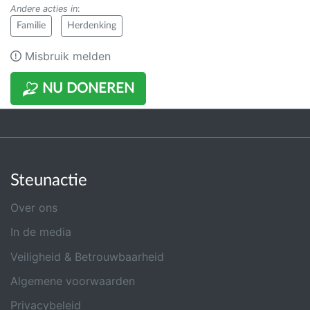
Andere acties in
:
Familie
Herdenking
Misbruik melden
NU DONEREN
Steunactie
Over ons
In de media
Veiligheid & Betrouwbaarheid
Algemene voorwaarden
Privacybeleid