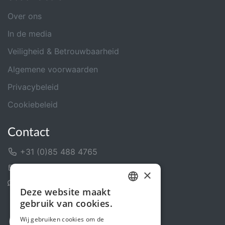
Over ons
In de media
Veiligheid & Betrouwbaarheid
Algemene voorwaarden
Privacybeleid
Cookiebeleid
Contact
+31 (0)85 488 4765
Contactformulier
×
Helpcentrum
Deze website maakt
DUTCH
gebruik van cookies.
FRENCH
Wij gebruiken cookies om de