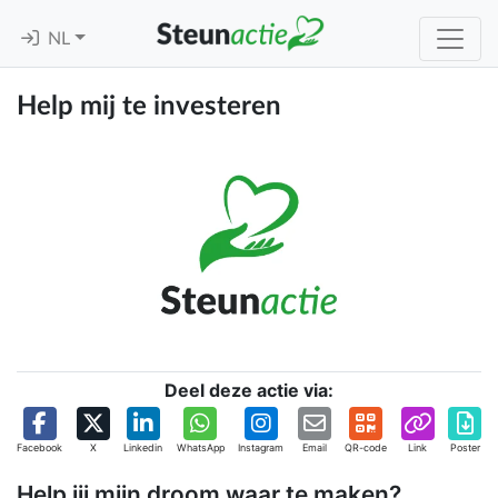
NL
Help mij te investeren
Deel deze actie via:
Facebook
X
Linkedin
WhatsApp
Instagram
Email
QR-code
Link
Poster
Help jij mijn droom waar te maken?