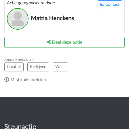
Actie georganiseerd door:
Contact
Mattia Henckens
Deel deze actie
Andere acties in
:
Creatief
Bedrijven
Wens
Misbruik melden
Steunactie