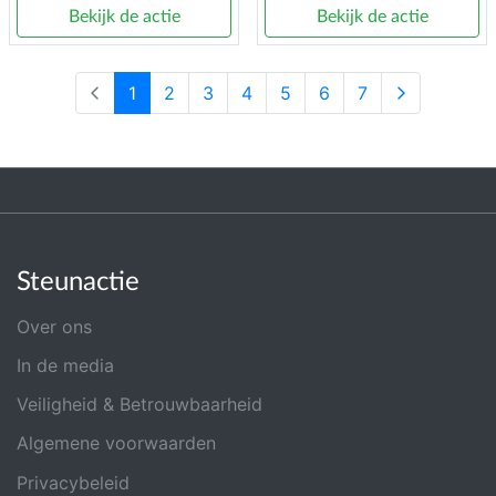
Bekijk de actie
Bekijk de actie
1
2
3
4
5
6
7
Steunactie
Over ons
In de media
Veiligheid & Betrouwbaarheid
Algemene voorwaarden
Privacybeleid