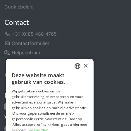
Cookiebeleid
Contact
+31 (0)85 488 4765
Contactformulier
Helpcentrum
×
Deze website maakt
DUTCH
gebruik van cookies.
FRENCH
Wij gebruiken cookies om de
Deel ons
gebruikerservaring te verbeteren en voor
ENGLISH
advertentiepersonalisatie. Wij maken
gebruik van cookies en mobiele advertentie-
ID's voor gepersonaliseerde en niet-
Volg ons
gepersonaliseerde advertenties. Door op
'Alles accepteren' te klikken, gaat u hiermee
akkoord.
Lees verder