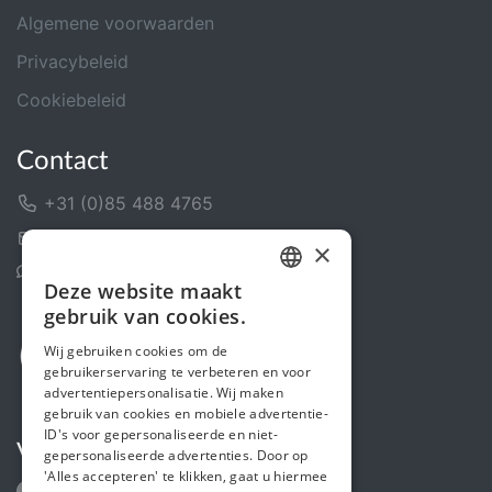
Algemene voorwaarden
Privacybeleid
Cookiebeleid
Contact
+31 (0)85 488 4765
Contactformulier
×
Helpcentrum
Deze website maakt
DUTCH
gebruik van cookies.
FRENCH
Wij gebruiken cookies om de
gebruikerservaring te verbeteren en voor
ENGLISH
advertentiepersonalisatie. Wij maken
gebruik van cookies en mobiele advertentie-
ID's voor gepersonaliseerde en niet-
Volg ons
gepersonaliseerde advertenties. Door op
'Alles accepteren' te klikken, gaat u hiermee