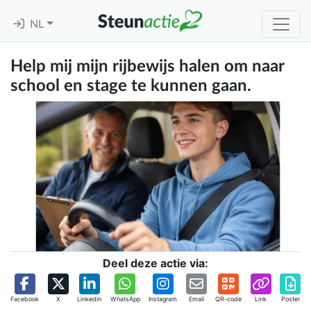
NL
Help mij mijn rijbewijs halen om naar
school en stage te kunnen gaan.
Deel deze actie via:
Facebook
X
Linkedin
WhatsApp
Instagram
Email
QR-code
Link
Poster