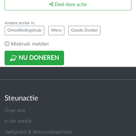
Deel deze actie
Andere acties in
:
Ontwikkelingshulp
Wens
Goede Doelen
Misbruik melden
NU DONEREN
Steunactie
Over ons
In de media
Veiligheid & Betrouwbaarheid