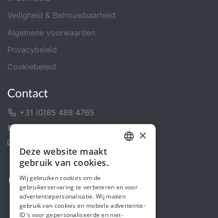
Veiligheid & Betrouwbaarheid
Algemene voorwaarden
Privacybeleid
Cookiebeleid
Contact
+31 (0)85 488 4765
Contactformulier
×
Helpcentrum
Deze website maakt
DUTCH
gebruik van cookies.
FRENCH
Wij gebruiken cookies om de
gebruikerservaring te verbeteren en voor
ENGLISH
advertentiepersonalisatie. Wij maken
gebruik van cookies en mobiele advertentie-
ID's voor gepersonaliseerde en niet-