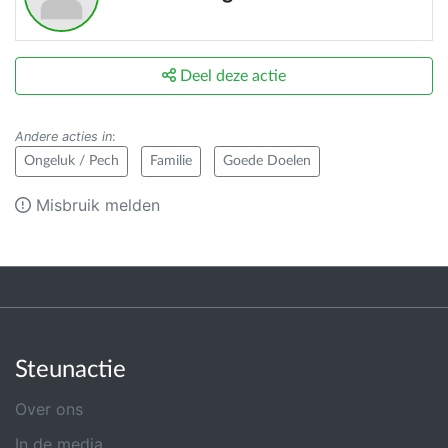
Deel deze actie
Andere acties in
:
Ongeluk / Pech
Familie
Goede Doelen
Misbruik melden
Steunactie
Over ons
In de media