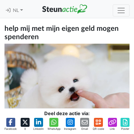
NL
help mij met mijn eigen geld mogen
spenderen
Deel deze actie via:
Facebook
X
Linkedin
WhatsApp
Instagram
Email
QR-code
Link
Poster