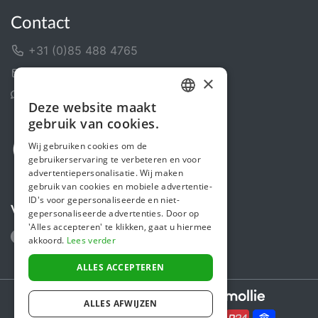
Contact
+31 (0)85 488 4765
Contactformulier
×
Helpcentrum
Deze website maakt
DUTCH
gebruik van cookies.
FRENCH
Wij gebruiken cookies om de
gebruikerservaring te verbeteren en voor
ENGLISH
advertentiepersonalisatie. Wij maken
gebruik van cookies en mobiele advertentie-
ID's voor gepersonaliseerde en niet-
Volg ons
gepersonaliseerde advertenties. Door op
'Alles accepteren' te klikken, gaat u hiermee
akkoord.
Lees verder
ALLES ACCEPTEREN
Secure payments powered by
ALLES AFWIJZEN