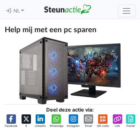
NL
Help mij met een pc sparen
Deel deze actie via:
Facebook
X
Linkedin
WhatsApp
Instagram
Email
QR-code
Link
Poster