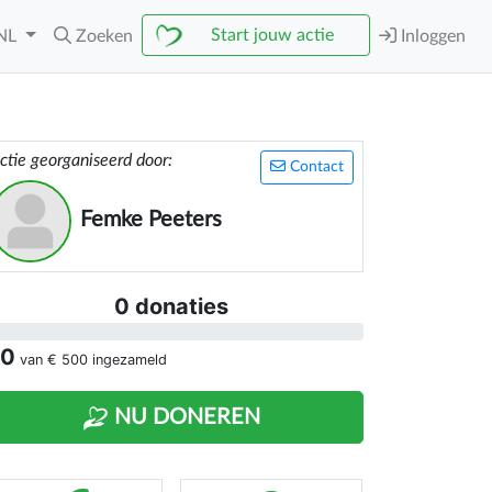
Start jouw actie
NL
Zoeken
Inloggen
ctie georganiseerd door:
Contact
Femke Peeters
0 donaties
 0
van
€ 500
ingezameld
NU DONEREN