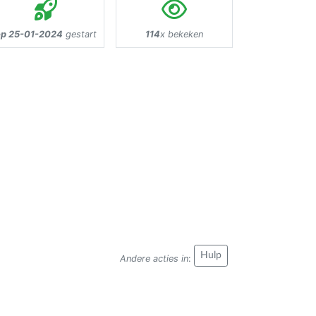
op 25-01-2024
gestart
114
x bekeken
Hulp
Andere acties in
: