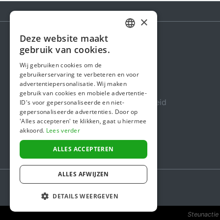
×
Deze website maakt
DUTCH
gebruik van cookies.
Steunactie
FRENCH
Wij gebruiken cookies om de
Over ons
gebruikerservaring te verbeteren en voor
ENGLISH
advertentiepersonalisatie. Wij maken
In de media
gebruik van cookies en mobiele advertentie-
Veiligheid & Betrouwbaarheid
ID's voor gepersonaliseerde en niet-
gepersonaliseerde advertenties. Door op
Algemene voorwaarden
'Alles accepteren' te klikken, gaat u hiermee
akkoord.
Lees verder
Privacybeleid
Cookiebeleid
ALLES ACCEPTEREN
ALLES AFWIJZEN
DETAILS WEERGEVEN
Steunactie 