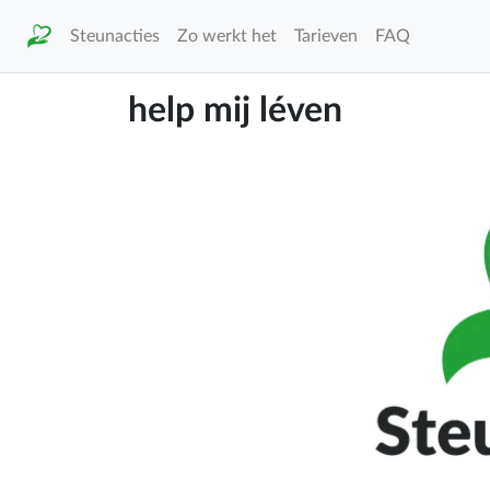
Steunacties
Zo werkt het
Tarieven
FAQ
help mij léven