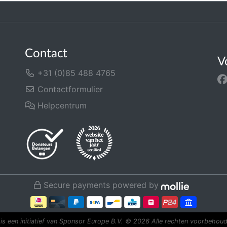
Contact
V
+31 (0)85 488 4765
Contactformulier
Helpcentrum
Secure payments powered by
is een initiatief van Sponsor Europe B.V.
© 2026 Alle rechten voorbehoud