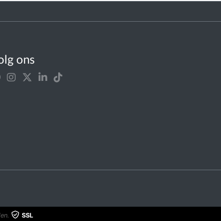
olg ons
en.
SSL