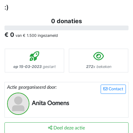
:)
0 donaties
€ 0
van
€ 1.500
ingezameld
op 15-03-2023
gestart
272
x bekeken
Actie georganiseerd door:
Contact
Anita Oomens
Deel deze actie