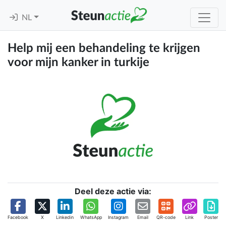
NL
Help mij een behandeling te krijgen
voor mijn kanker in turkije
Deel deze actie via:
Facebook
X
Linkedin
WhatsApp
Instagram
Email
QR-code
Link
Poster