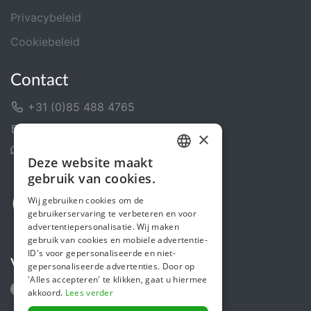
Privacybeleid
Cookiebeleid
Contact
+31 (0)85 488 4765
Contactformulier
×
Helpcentrum
Deze website maakt
DUTCH
gebruik van cookies.
FRENCH
Wij gebruiken cookies om de
gebruikerservaring te verbeteren en voor
ENGLISH
advertentiepersonalisatie. Wij maken
gebruik van cookies en mobiele advertentie-
ID's voor gepersonaliseerde en niet-
Volg ons
gepersonaliseerde advertenties. Door op
'Alles accepteren' te klikken, gaat u hiermee
akkoord.
Lees verder