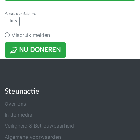
Andere acties in
:
Hulp
Misbruik melden
NU DONEREN
Steunactie
Over ons
In de media
Veiligheid & Betrouwbaarheid
Algemene voorwaarden