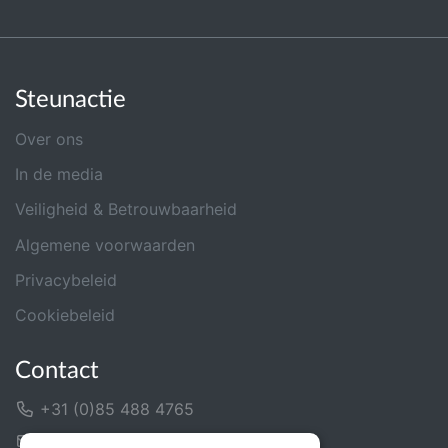
Steunactie
Over ons
In de media
Veiligheid & Betrouwbaarheid
Algemene voorwaarden
Privacybeleid
Cookiebeleid
Contact
+31 (0)85 488 4765
Contactformulier