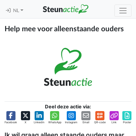
NL
Help mee voor alleenstaande ouders
Deel deze actie via:
Facebook
X
Linkedin
WhatsApp
Instagram
Email
QR-code
Link
Poster
Ik wil graag alleen staande ouders maar