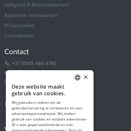
Veiligheid & Betrouwbaarheid
Algemene voorwaarden
Privacybeleid
Cookiebeleid
Contact
+31 (0)85 488 4765
Contactformulier
×
Helpcentrum
Deze website maakt
DUTCH
gebruik van cookies.
FRENCH
Wij gebruiken cookies om de
gebruikerservaring te verbeteren en voor
ENGLISH
advertentiepersonalisatie. Wij maken
gebruik van cookies en mobiele advertentie-
ID's voor gepersonaliseerde en niet-
Volg ons
gepersonaliseerde advertenties. Door op