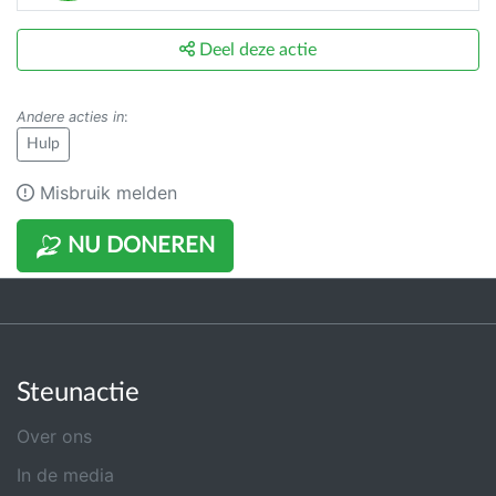
Deel deze actie
Andere acties in
:
Hulp
Misbruik melden
NU DONEREN
Steunactie
Over ons
In de media