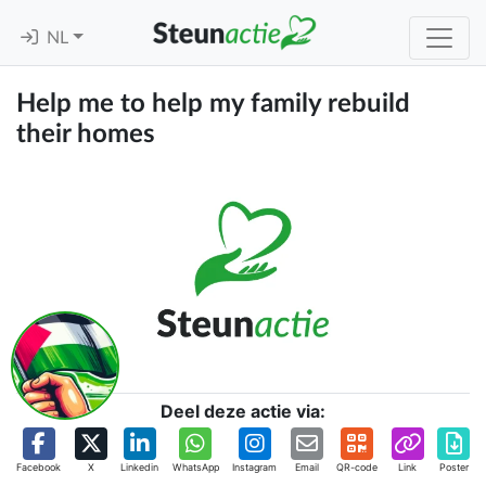
NL
Help me to help my family rebuild
their homes
Deel deze actie via:
Facebook
X
Linkedin
WhatsApp
Instagram
Email
QR-code
Link
Poster