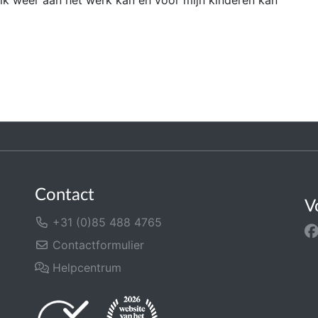
ik weer aan het werk kan en voor mijn kinderen kan
Contact
V
+31 (0)85 488 4765
Contactformulier
Helpcentrum