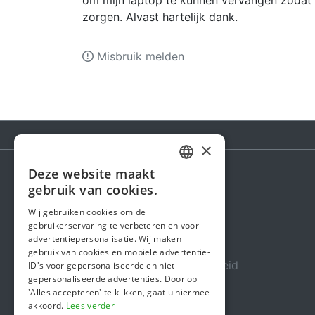
om mijn laptop te kunnen vervangen zodat 
zorgen. Alvast hartelijk dank.
Misbruik melden
×
Deze website maakt
DUTCH
gebruik van cookies.
Steunactie
FRENCH
Wij gebruiken cookies om de
Over ons
gebruikerservaring te verbeteren en voor
ENGLISH
advertentiepersonalisatie. Wij maken
In de media
gebruik van cookies en mobiele advertentie-
Veiligheid & Betrouwbaarheid
ID's voor gepersonaliseerde en niet-
gepersonaliseerde advertenties. Door op
Algemene voorwaarden
'Alles accepteren' te klikken, gaat u hiermee
akkoord.
Lees verder
Privacybeleid