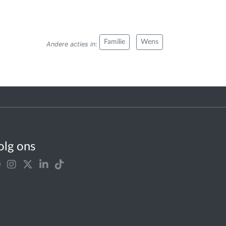
Familie
Wens
Andere acties in
:
olg ons