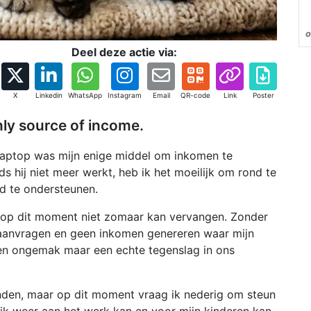
o
Deel deze actie via:
X
Linkedin
WhatsApp
Instagram
Email
QR-code
Link
Poster
nly source of income.
 laptop was mijn enige middel om inkomen te
s hij niet meer werkt, heb ik het moeilijk om rond te
d te ondersteunen.
 op dit moment niet zomaar kan vervangen. Zonder
 aanvragen en geen inkomen genereren waar mijn
n een ongemak maar een echte tegenslag in ons
inden, maar op dit moment vraag ik nederig om steun