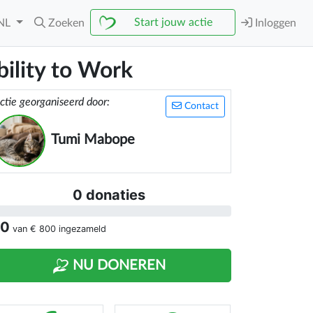
Start jouw actie
NL
Zoeken
Inloggen
ility to Work
ctie georganiseerd door:
Contact
Tumi Mabope
0 donaties
 0
van
€ 800
ingezameld
NU DONEREN