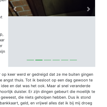
Previous
Next
ot
p,
aar
er
ijn
 op keer werd er gedreigd dat ze me buiten gingen
de angst thuis. Tot ik besloot op een dag gewoon te
d idee en dat was het ook. Maar al snel veranderde
orlijk duister. Er zijn dingen gebeurt die moeilijk te
tie geweest, die niets geholpen hebben. Dus ik stond
ankkaart, geld, en vrijwel alles dat ik bij mij droeg