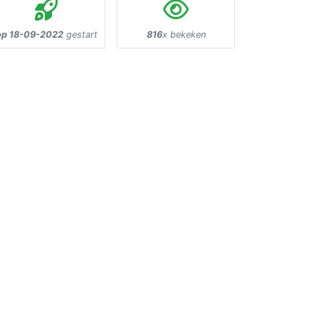
op 18-09-2022
gestart
816
x bekeken