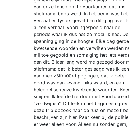
van onze tenen om te voorkomen dat ons
stiefmama boos werd. In het begin was het
verbaal en fysiek geweld en dit ging over t
alleen verbaal. Vooruitgespoeld naar de
periode waar ik dus het zo moeilijk had. De
spanning ging in de hoogte. Elke dag geroe
kwetsende woorden en verwijten werden n
mij toe gegooid en soms ging het iets verd
dan dit. 3 jaar lang werd me gezegd door m
stiefmama dat ik beter geslaagd was ik een
van men z3lfm00rd pogingen, dat ik beter
dood was dan levend, niks waard, en een
heleboel serieuze kwetsende woorden. Keer
smijten. Ik leefde hierdoor met voortduren
“verdwijnen". Dit leek in het begin een goe
deze trip opzoek naar de rust en mezelf beho
beschrijven zijn hier. Paar keer bij de poli
er weer alleen voor. Alleen nu zonder, gsm, b