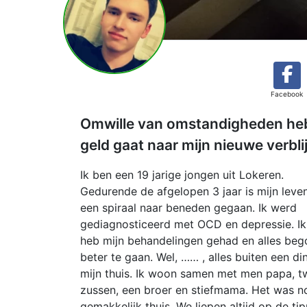
Facebook
Omwille van omstandigheden heb i
geld gaat naar mijn nieuwe verblij
Ik ben een 19 jarige jongen uit Lokeren.
Gedurende de afgelopen 3 jaar is mijn leven
een spiraal naar beneden gegaan. Ik werd
gediagnosticeerd met OCD en depressie. Ik
heb mijn behandelingen gehad en alles beg
beter te gaan. Wel, …… , alles buiten een di
mijn thuis. Ik woon samen met men papa, t
zussen, een broer en stiefmama. Het was n
gemakkelijk thuis. We liepen altijd op de ti