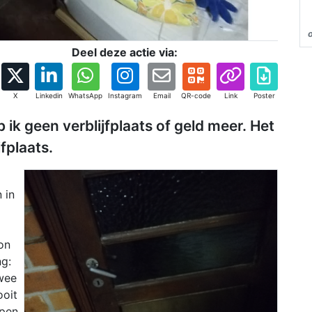
Deel deze actie via:
X
Linkedin
WhatsApp
Instagram
Email
QR-code
Link
Poster
k geen verblijfplaats of geld meer. Het
fplaats.
 in
on
ng:
wee
ooit
ppen