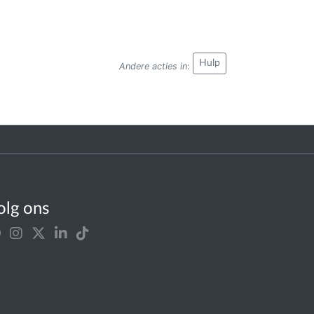
Hulp
Andere acties in
:
olg ons