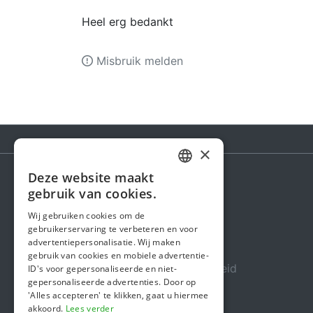
Heel erg bedankt
Misbruik melden
×
Deze website maakt
DUTCH
gebruik van cookies.
Steunactie
FRENCH
Wij gebruiken cookies om de
Over ons
gebruikerservaring te verbeteren en voor
ENGLISH
advertentiepersonalisatie. Wij maken
In de media
gebruik van cookies en mobiele advertentie-
Veiligheid & Betrouwbaarheid
ID's voor gepersonaliseerde en niet-
gepersonaliseerde advertenties. Door op
Algemene voorwaarden
'Alles accepteren' te klikken, gaat u hiermee
akkoord.
Lees verder