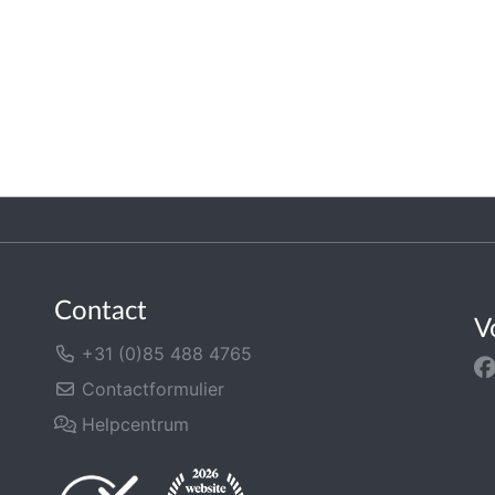
Contact
V
+31 (0)85 488 4765
Contactformulier
Helpcentrum