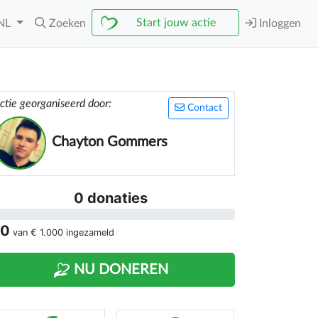
Start jouw actie
NL
Zoeken
Inloggen
ctie georganiseerd door:
Contact
Chayton Gommers
0 donaties
 0
van
€ 1.000
ingezameld
NU DONEREN