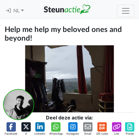
NL
Help me help my beloved ones and
beyond!
Deel deze actie via:
Facebook
X
Linkedin
WhatsApp
Instagram
Email
QR-code
Link
Poster