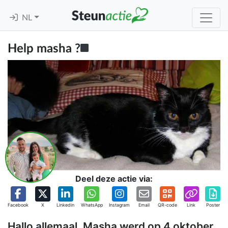
NL
Help masha ?‍
Deel deze actie via:
Facebook
X
Linkedin
WhatsApp
Instagram
Email
QR-code
Link
Poster
Hallo allemaal, Masha werd op 4 oktober