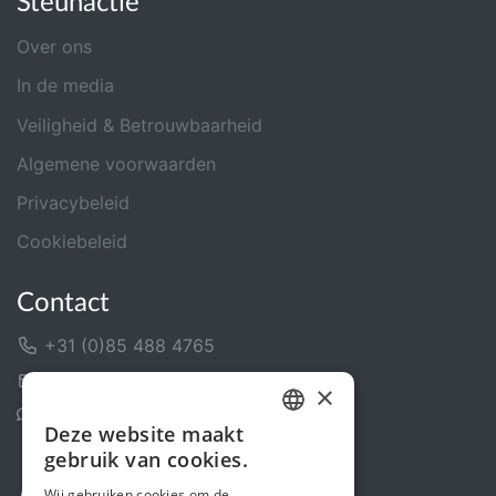
Steunactie
Over ons
In de media
Veiligheid & Betrouwbaarheid
Algemene voorwaarden
Privacybeleid
Cookiebeleid
Contact
+31 (0)85 488 4765
Contactformulier
×
Helpcentrum
Deze website maakt
DUTCH
gebruik van cookies.
FRENCH
Wij gebruiken cookies om de