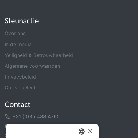
Steunactie
Over ons
In de media
Veiligheid & Betrouwbaarheid
Algemene voorwaarden
Privacybeleid
Cookiebeleid
Contact
+31 (0)85 488 4765
Contactformulier
×
Helpcentrum