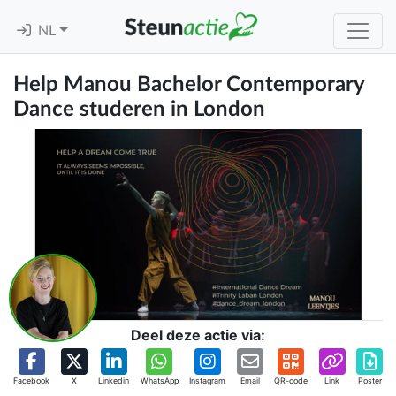
NL
Help Manou Bachelor Contemporary
Dance studeren in London
Deel deze actie via:
Facebook
X
Linkedin
WhatsApp
Instagram
Email
QR-code
Link
Poster