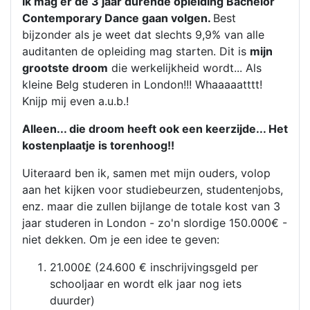
Ik mag er de 3 jaar durende opleiding Bachelor
Contemporary Dance gaan volgen.
Best
bijzonder als je weet dat slechts 9,9% van alle
auditanten de opleiding mag starten. Dit is
mijn
grootste droom
die werkelijkheid wordt... Als
kleine Belg studeren in London!!! Whaaaaatttt!
Knijp mij even a.u.b.!
Alleen... die droom heeft ook een keerzijde... Het
kostenplaatje is torenhoog!!
Uiteraard ben ik, samen met mijn ouders, volop
aan het kijken voor studiebeurzen, studentenjobs,
enz. maar die zullen bijlange de totale kost van 3
jaar studeren in London - zo'n slordige 150.000€ -
niet dekken. Om je een idee te geven:
21.000£ (24.600 € inschrijvingsgeld per
schooljaar en wordt elk jaar nog iets
duurder)