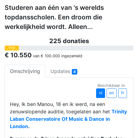
Studeren aan één van 's werelds
topdansscholen. Een droom die
werkelijkheid wordt. Alleen...
225 donaties
11%
€ 10.550
van
€ 100.000
ingezameld
Omschrijving
Updates
4
Beschikbaar in:
nl
en
fr
Hey, Ik ben Manou, 18 en ik werd, na een
zenuwslopende auditie, toegelaten aan het
Trinity
Laban Conservatoire Of Music & Dance in
London
.