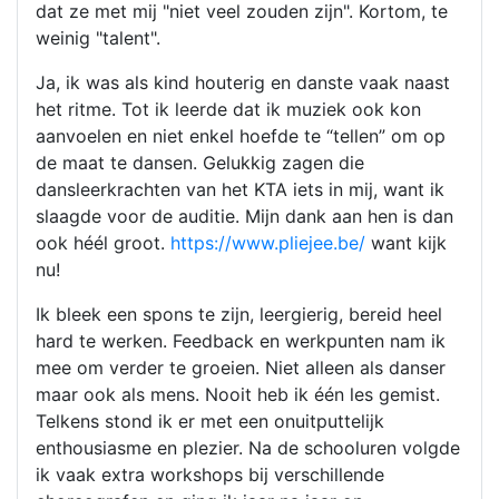
dat ze met mij "niet veel zouden zijn". Kortom, te
weinig "talent".
Ja, ik was als kind houterig en danste vaak naast
het ritme. Tot ik leerde dat ik muziek ook kon
aanvoelen en niet enkel hoefde te “tellen” om op
de maat te dansen. Gelukkig zagen die
dansleerkrachten van het KTA iets in mij, want ik
slaagde voor de auditie. Mijn dank aan hen is dan
ook héél groot.
https://www.pliejee.be/
want kijk
nu!
Ik bleek een spons te zijn, leergierig, bereid heel
hard te werken. Feedback en werkpunten nam ik
mee om verder te groeien. Niet alleen als danser
maar ook als mens. Nooit heb ik één les gemist.
Telkens stond ik er met een onuitputtelijk
enthousiasme en plezier. Na de schooluren volgde
ik vaak extra workshops bij verschillende