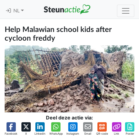
NL
Help Malawian school kids after
cycloon freddy
Deel deze actie via:
Facebook
X
Linkedin
WhatsApp
Instagram
Email
QR-code
Link
Poster