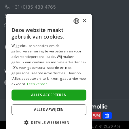
+31 (0)85 488 4765
Contactformulier
×
Helpcentrum
Deze website maakt
DUTCH
gebruik van cookies.
FRENCH
Wij gebruiken cookies om de
gebruikerservaring te verbeteren en voor
ENGLISH
advertentiepersonalisatie. Wij maken
gebruik van cookies en mobiele advertentie-
ID's voor gepersonaliseerde en niet-
Volg ons
gepersonaliseerde advertenties. Door op
'Alles accepteren' te klikken, gaat u hiermee
akkoord.
Lees verder
ALLES ACCEPTEREN
Secure payments powered by
ALLES AFWIJZEN
DETAILS WEERGEVEN
Steunactie is een initiatief van Sponsor Europe B.V.
© 2026 Alle