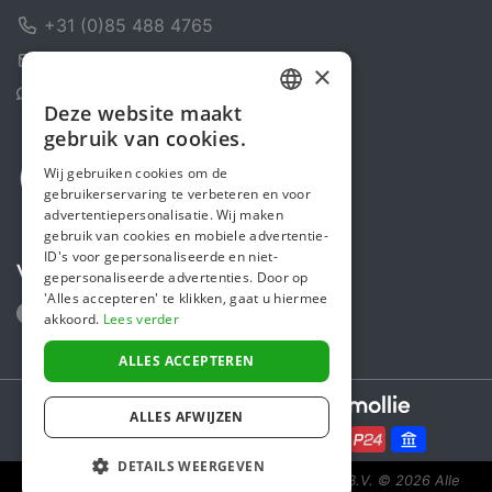
+31 (0)85 488 4765
Contactformulier
×
Helpcentrum
Deze website maakt
DUTCH
gebruik van cookies.
FRENCH
Wij gebruiken cookies om de
gebruikerservaring te verbeteren en voor
ENGLISH
advertentiepersonalisatie. Wij maken
gebruik van cookies en mobiele advertentie-
ID's voor gepersonaliseerde en niet-
Volg ons
gepersonaliseerde advertenties. Door op
'Alles accepteren' te klikken, gaat u hiermee
akkoord.
Lees verder
ALLES ACCEPTEREN
Secure payments powered by
ALLES AFWIJZEN
DETAILS WEERGEVEN
Steunactie is een initiatief van Sponsor Europe B.V.
© 2026 Alle