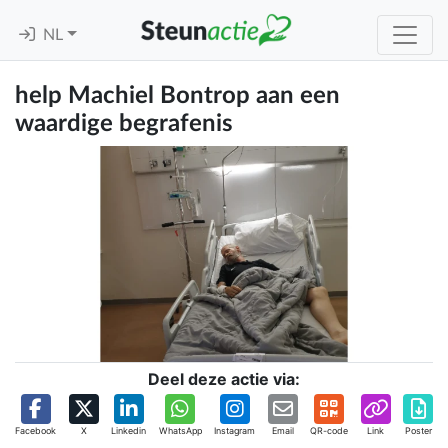
NL
help Machiel Bontrop aan een
waardige begrafenis
Deel deze actie via:
Facebook
X
Linkedin
WhatsApp
Instagram
Email
QR-code
Link
Poster