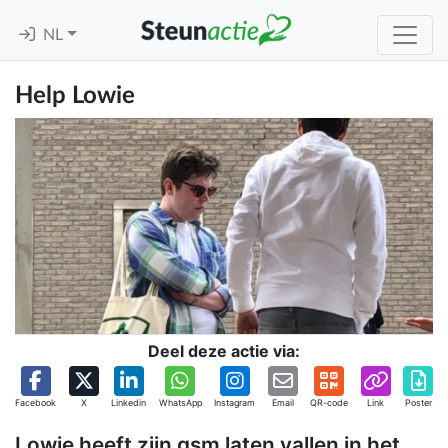
NL
Help Lowie
Deel deze actie via:
Facebook
X
Linkedin
WhatsApp
Instagram
Email
QR-code
Link
Poster
Lowie heeft zijn gsm laten vallen in het