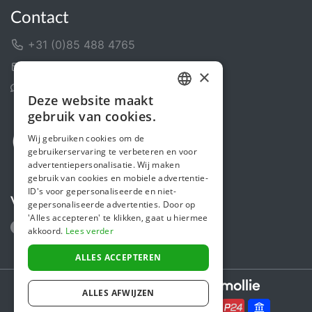
Contact
+31 (0)85 488 4765
Contactformulier
×
Helpcentrum
Deze website maakt
DUTCH
gebruik van cookies.
FRENCH
Wij gebruiken cookies om de
gebruikerservaring te verbeteren en voor
ENGLISH
advertentiepersonalisatie. Wij maken
gebruik van cookies en mobiele advertentie-
ID's voor gepersonaliseerde en niet-
Volg ons
gepersonaliseerde advertenties. Door op
'Alles accepteren' te klikken, gaat u hiermee
akkoord.
Lees verder
ALLES ACCEPTEREN
Secure payments powered by
ALLES AFWIJZEN