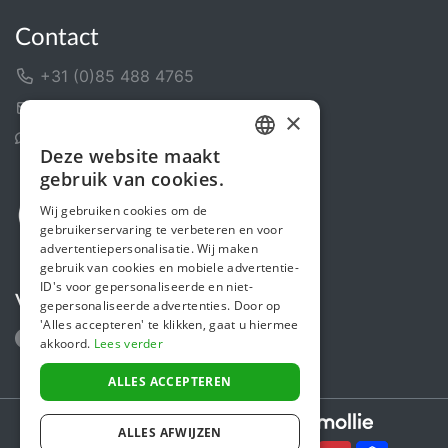
Contact
+31 (0)85 488 4765
Contactformulier
×
Helpcentrum
Deze website maakt
DUTCH
gebruik van cookies.
FRENCH
Wij gebruiken cookies om de
gebruikerservaring te verbeteren en voor
ENGLISH
advertentiepersonalisatie. Wij maken
gebruik van cookies en mobiele advertentie-
ID's voor gepersonaliseerde en niet-
Volg ons
gepersonaliseerde advertenties. Door op
'Alles accepteren' te klikken, gaat u hiermee
akkoord.
Lees verder
ALLES ACCEPTEREN
Secure payments powered by
ALLES AFWIJZEN