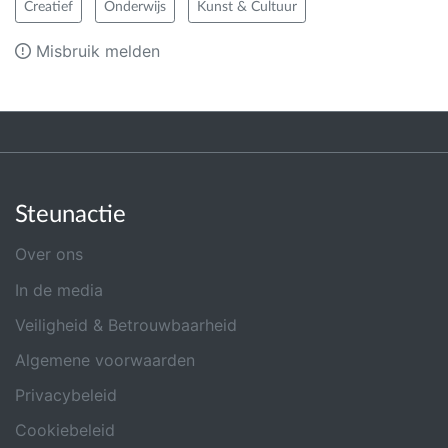
Creatief
Onderwijs
Kunst & Cultuur
Misbruik melden
Steunactie
Over ons
In de media
Veiligheid & Betrouwbaarheid
Algemene voorwaarden
Privacybeleid
Cookiebeleid