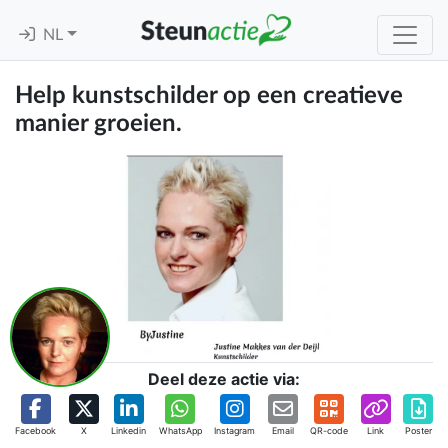
NL
Help kunstschilder op een creatieve
manier groeien.
Deel deze actie via:
Facebook
X
Linkedin
WhatsApp
Instagram
Email
QR-code
Link
Poster