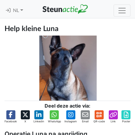
NL
Help kleine Luna
Deel deze actie via:
Facebook
X
Linkedin
WhatsApp
Instagram
Email
QR-code
Link
Poster
Operatie Luna na aanrijding