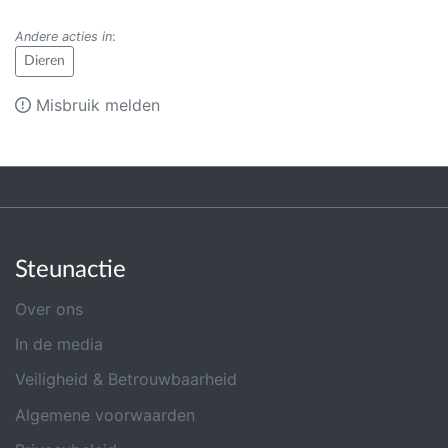
Andere acties in
:
Dieren
Misbruik melden
Steunactie
Over ons
In de media
Veiligheid & Betrouwbaarheid
Algemene voorwaarden