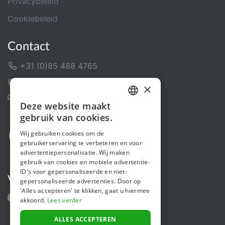
Privacybeleid
Cookiebeleid
Contact
+31 (0)85 488 4765
Contactformulier
×
Helpcentrum
Deze website maakt
DUTCH
gebruik van cookies.
FRENCH
Wij gebruiken cookies om de
gebruikerservaring te verbeteren en voor
ENGLISH
advertentiepersonalisatie. Wij maken
gebruik van cookies en mobiele advertentie-
ID's voor gepersonaliseerde en niet-
Volg ons
gepersonaliseerde advertenties. Door op
'Alles accepteren' te klikken, gaat u hiermee
akkoord.
Lees verder
ALLES ACCEPTEREN