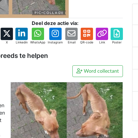
Deel deze actie via:
X
Linkedin
WhatsApp
Instagram
Email
QR-code
Link
Poster
reeds te helpen
Word collectant
en
ren
t
n