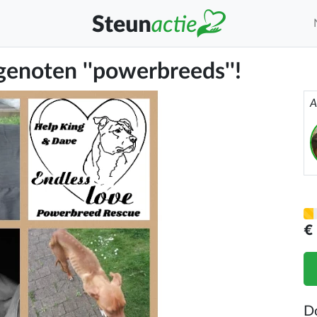
genoten ''powerbreeds''!
A
€
D