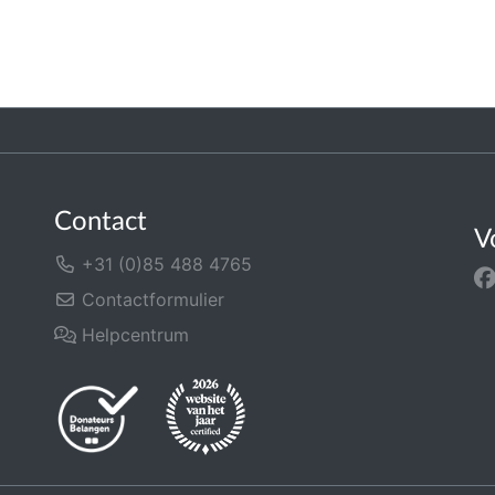
Contact
V
+31 (0)85 488 4765
Contactformulier
Helpcentrum