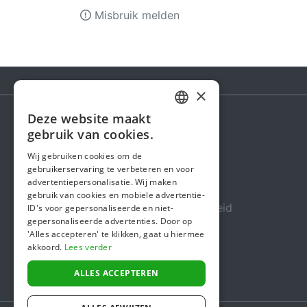
Misbruik melden
×
Deze website maakt
DUTCH
gebruik van cookies.
Steunactie
FRENCH
Wij gebruiken cookies om de
Over ons
gebruikerservaring te verbeteren en voor
ENGLISH
advertentiepersonalisatie. Wij maken
In de media
gebruik van cookies en mobiele advertentie-
Veiligheid & Betrouwbaarheid
ID's voor gepersonaliseerde en niet-
gepersonaliseerde advertenties. Door op
Algemene voorwaarden
'Alles accepteren' te klikken, gaat u hiermee
akkoord.
Lees verder
Privacybeleid
Cookiebeleid
ALLES ACCEPTEREN