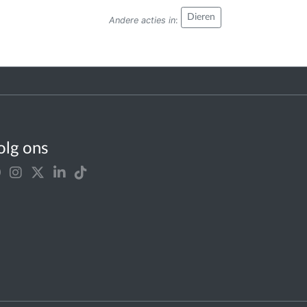
Dieren
Andere acties in
:
olg ons