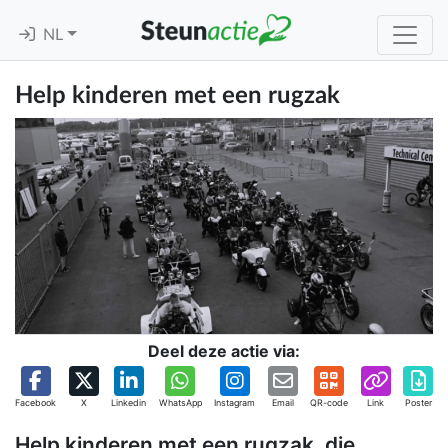
NL
Help kinderen met een rugzak
Deel deze actie via:
Facebook
X
Linkedin
WhatsApp
Instagram
Email
QR-code
Link
Poster
Help kinderen met een rugzak, die