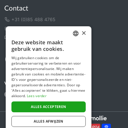
Contact
+31 (0)85 488 4765
Contactformulier
×
Helpcentrum
Deze website maakt
DUTCH
gebruik van cookies.
FRENCH
Wij gebruiken cookies om de
gebruikerservaring te verbeteren en voor
ENGLISH
advertentiepersonalisatie. Wij maken
gebruik van cookies en mobiele advertentie-
ID's voor gepersonaliseerde en niet-
Volg ons
gepersonaliseerde advertenties. Door op
'Alles accepteren' te klikken, gaat u hiermee
akkoord.
Lees verder
ALLES ACCEPTEREN
Secure payments powered by
ALLES AFWIJZEN