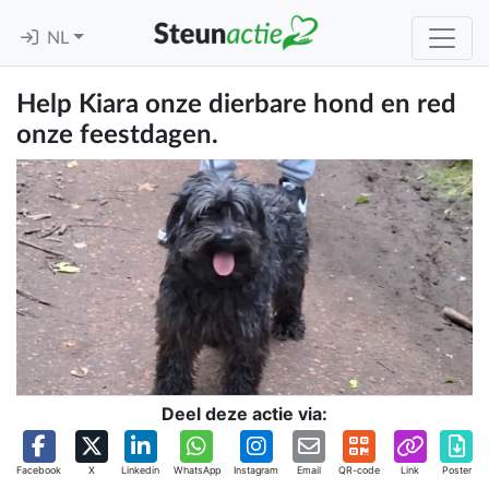
NL
Help Kiara onze dierbare hond en red
onze feestdagen.
Deel deze actie via:
Facebook
X
Linkedin
WhatsApp
Instagram
Email
QR-code
Link
Poster