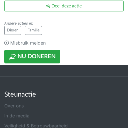
Deel deze actie
Andere acties in
:
Dieren
Familie
Misbruik melden
NU DONEREN
Steunactie
Over ons
In de media
Veiligheid & Betrouwbaarheid