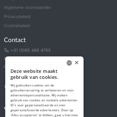
Algemene voorwaarden
Privacybeleid
Cookiebeleid
Contact
+31 (0)85 488 4765
Contactformulier
×
Helpcentrum
Deze website maakt
DUTCH
gebruik van cookies.
FRENCH
Wij gebruiken cookies om de
gebruikerservaring te verbeteren en voor
ENGLISH
advertentiepersonalisatie. Wij maken
gebruik van cookies en mobiele advertentie-
ID's voor gepersonaliseerde en niet-
Volg ons
gepersonaliseerde advertenties. Door op
'Alles accepteren' te klikken, gaat u hiermee