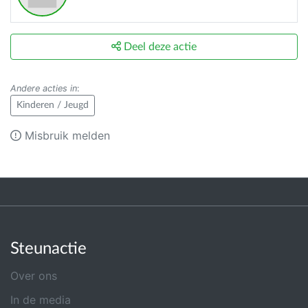
Deel deze actie
Andere acties in
:
Kinderen / Jeugd
Misbruik melden
Steunactie
Over ons
In de media