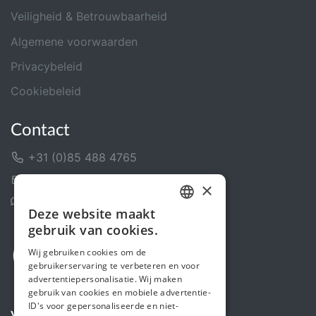
Veiligheid & Betrouwbaarheid
Algemene voorwaarden
Privacybeleid
Cookiebeleid
Contact
+31 (0)85 488 4765
Contactformulier
×
Helpcentrum
Deze website maakt
DUTCH
gebruik van cookies.
FRENCH
Wij gebruiken cookies om de
gebruikerservaring te verbeteren en voor
ENGLISH
advertentiepersonalisatie. Wij maken
gebruik van cookies en mobiele advertentie-
ID's voor gepersonaliseerde en niet-