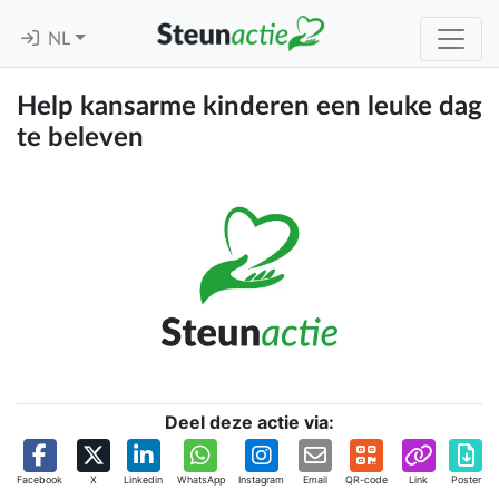
NL
Help kansarme kinderen een leuke dag
te beleven
Deel deze actie via:
Facebook
X
Linkedin
WhatsApp
Instagram
Email
QR-code
Link
Poster