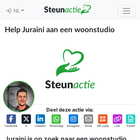
NL
Help Juraini aan een woonstudio
Deel deze actie via:
Facebook
X
Linkedin
WhatsApp
Instagram
Email
QR-code
Link
Poster
Juraini is op zoek naar een woonstudio,