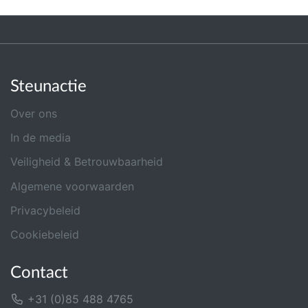
Steunactie
Over ons
In de media
Veiligheid & Betrouwbaarheid
Algemene voorwaarden
Privacybeleid
Cookiebeleid
Contact
+31 (0)85 488 4765