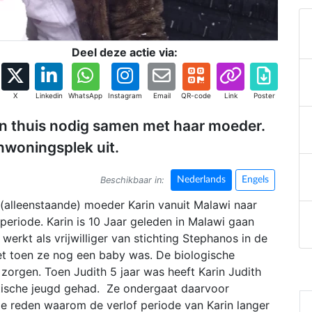
Deel deze actie via:
X
Linkedin
WhatsApp
Instagram
Email
QR-code
Link
Poster
en thuis nodig samen met haar moeder.
inwoningsplek uit.
Beschikbaar in:
Nederlands
Engels
(alleenstaande) moeder Karin vanuit Malawi naar
eriode. Karin is 10 Jaar geleden in Malawi gaan
rkt als vrijwilliger van stichting Stephanos in de
et toen ze nog een baby was. De biologische
zorgen. Toen Judith 5 jaar was heeft Karin Judith
tische jeugd gehad. Ze ondergaat daarvoor
de reden waarom de verlof periode van Karin langer