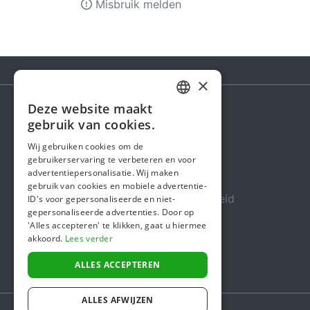
Misbruik melden
×
Deze website maakt
DUTCH
gebruik van cookies.
Steunactie
FRENCH
Wij gebruiken cookies om de
Over ons
gebruikerservaring te verbeteren en voor
ENGLISH
advertentiepersonalisatie. Wij maken
In de media
gebruik van cookies en mobiele advertentie-
Veiligheid & Betrouwbaarheid
ID's voor gepersonaliseerde en niet-
gepersonaliseerde advertenties. Door op
Algemene voorwaarden
'Alles accepteren' te klikken, gaat u hiermee
akkoord.
Lees verder
Privacybeleid
Cookiebeleid
ALLES ACCEPTEREN
ALLES AFWIJZEN