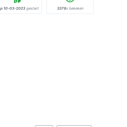
op 10-03-2023
gestart
3378
x bekeken