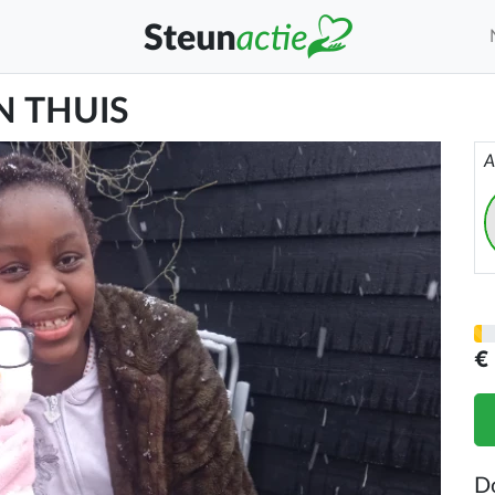
N THUIS
A
€
D