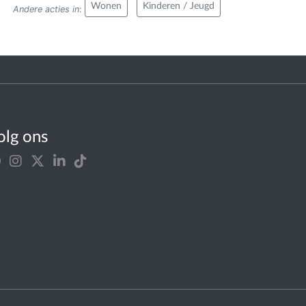
Wonen
Kinderen / Jeugd
Andere acties in
:
olg ons