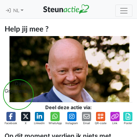
NL
Help jij mee ?
Deel deze actie via:
Facebook
X
Linkedin
WhatsApp
Instagram
Email
QR-code
Link
Poster
Op dit moment verdien ik niets met