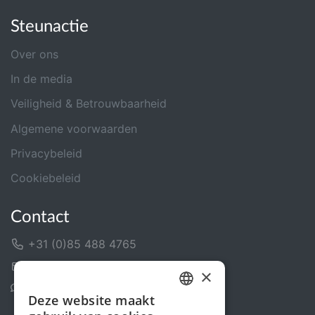
Steunactie
Over ons
In de media
Veiligheid & Betrouwbaarheid
Algemene voorwaarden
Privacybeleid
Cookiebeleid
Contact
+31 (0)85 488 4765
Contactformulier
×
Helpcentrum
Deze website maakt
DUTCH