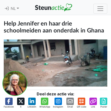
NL
Help Jennifer en haar drie
schoolmeiden aan onderdak in Ghana
Deel deze actie via:
Facebook
X
Linkedin
WhatsApp
Instagram
Email
QR-code
Link
Poster