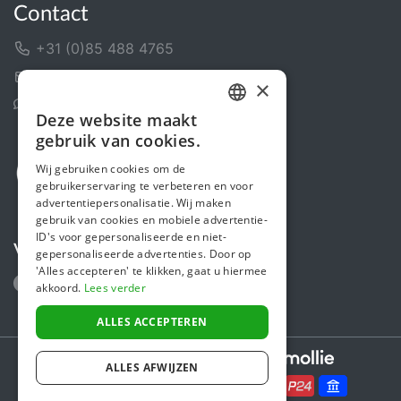
Contact
+31 (0)85 488 4765
Contactformulier
×
Helpcentrum
Deze website maakt
DUTCH
gebruik van cookies.
FRENCH
Wij gebruiken cookies om de
gebruikerservaring te verbeteren en voor
ENGLISH
advertentiepersonalisatie. Wij maken
gebruik van cookies en mobiele advertentie-
ID's voor gepersonaliseerde en niet-
Volg ons
gepersonaliseerde advertenties. Door op
'Alles accepteren' te klikken, gaat u hiermee
akkoord.
Lees verder
ALLES ACCEPTEREN
Secure payments powered by
ALLES AFWIJZEN