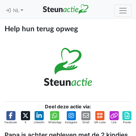
NL
Help hun terug opweg
Deel deze actie via:
Facebook
X
Linkedin
WhatsApp
Instagram
Email
QR-code
Link
Poster
Papa is achter gebleven met de 2 kindjes.