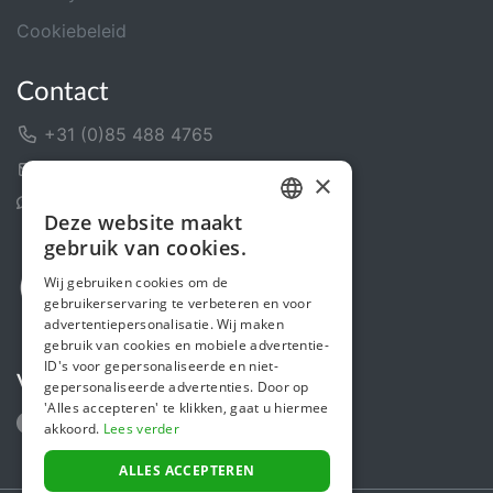
Cookiebeleid
Contact
+31 (0)85 488 4765
Contactformulier
×
Helpcentrum
Deze website maakt
DUTCH
gebruik van cookies.
FRENCH
Wij gebruiken cookies om de
gebruikerservaring te verbeteren en voor
ENGLISH
advertentiepersonalisatie. Wij maken
gebruik van cookies en mobiele advertentie-
ID's voor gepersonaliseerde en niet-
Volg ons
gepersonaliseerde advertenties. Door op
'Alles accepteren' te klikken, gaat u hiermee
akkoord.
Lees verder
ALLES ACCEPTEREN