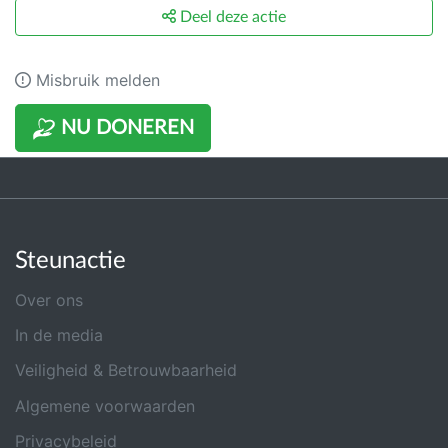
Deel deze actie
Misbruik melden
NU DONEREN
Steunactie
Over ons
In de media
Veiligheid & Betrouwbaarheid
Algemene voorwaarden
Privacybeleid