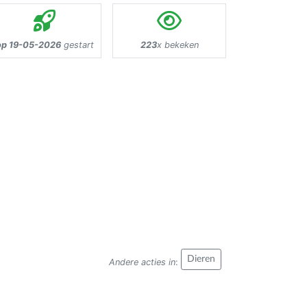
op 19-05-2026
gestart
223
x bekeken
Dieren
Andere acties in
: