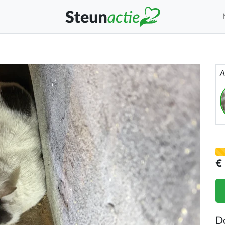
A
€
D