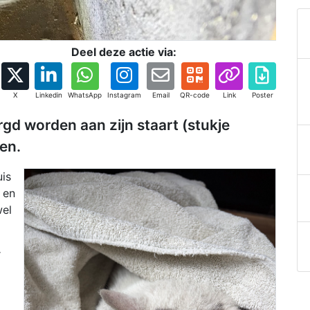
Deel deze actie via:
X
Linkedin
WhatsApp
Instagram
Email
QR-code
Link
Poster
gd worden aan zijn staart (stukje
en.
uis
 en
wel
r