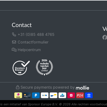
Contact
V
+31 (0)85 488 4765
Contactformulier
Helpcentrum
Secure payments powered by
is een initiatief van Sponsor Europe B.V.
© 2026 Alle rechten voorbehoud