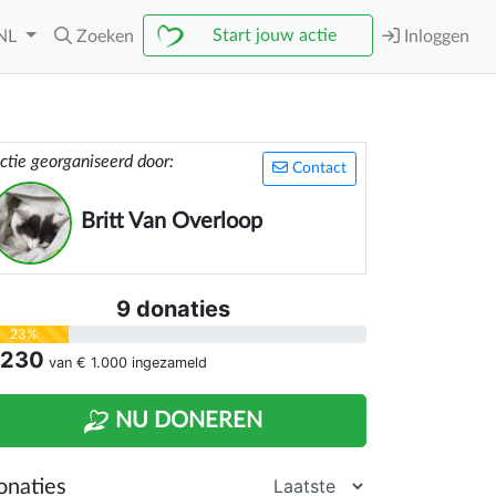
Start jouw actie
NL
Zoeken
Inloggen
ctie georganiseerd door:
Contact
Britt Van Overloop
9 donaties
23%
 230
van
€ 1.000
ingezameld
NU DONEREN
onaties