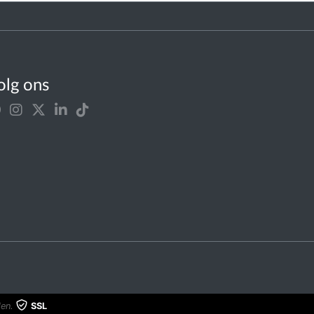
olg ons
en.
SSL