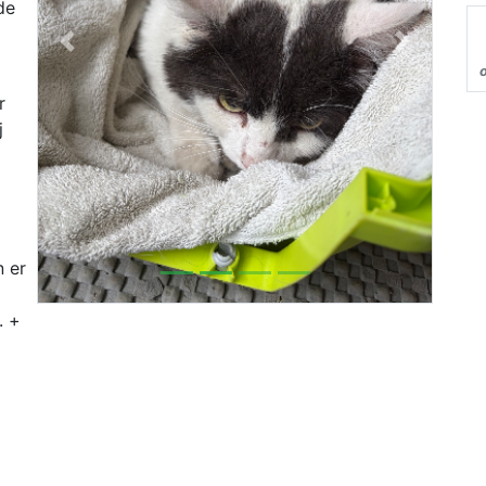
de
Previous
Next
r
j
 er
. +