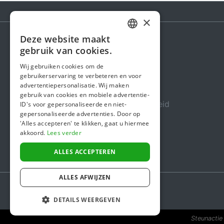
×
Deze website maakt
DUTCH
gebruik van cookies.
Steunactie
FRENCH
Wij gebruiken cookies om de
Over ons
gebruikerservaring te verbeteren en voor
ENGLISH
advertentiepersonalisatie. Wij maken
In de media
gebruik van cookies en mobiele advertentie-
Veiligheid & Betrouwbaarheid
ID's voor gepersonaliseerde en niet-
gepersonaliseerde advertenties. Door op
Algemene voorwaarden
'Alles accepteren' te klikken, gaat u hiermee
akkoord.
Lees verder
Privacybeleid
Cookiebeleid
ALLES ACCEPTEREN
ALLES AFWIJZEN
DETAILS WEERGEVEN
Steunactie 