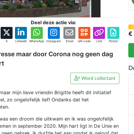
Deel deze actie via:
1
€
X
Linkedin
WhatsApp
Instagram
Email
QR-code
Link
Poster
aresse maar door Corona nog geen dag
rt
D
Word collectant
ar mijn lieve vriendin Brigitte heeft dit initiatief
, zo ongelofelijk lief! Ondanks dat het
hten.
 was een droom die uitkwam en ik was ongelofelijk
emen in september 2020. Mijn hart ligt in De Unie en
 geen gebrek. Ik durfde het aan omdat ik geloof dat