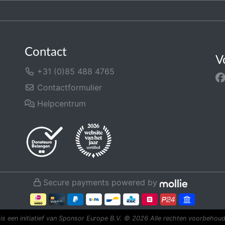
Contact
V
+31 (0)85 488 4765
Contactformulier
Helpcentrum
Secure payments powered by
is een initiatief van Sponsor Europe B.V.
© 2026 Alle rechten voorbehoud