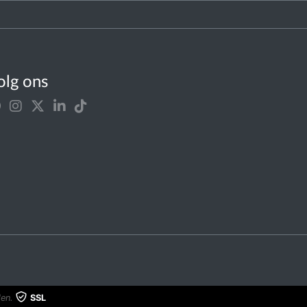
olg ons
en.
SSL