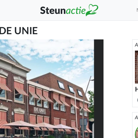
 DE UNIE
A
H
A