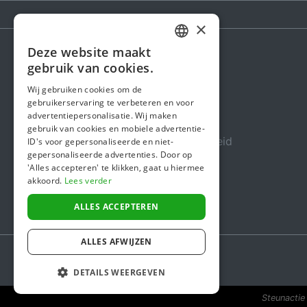
×
Deze website maakt
DUTCH
gebruik van cookies.
Steunactie
FRENCH
Wij gebruiken cookies om de
Over ons
gebruikerservaring te verbeteren en voor
ENGLISH
advertentiepersonalisatie. Wij maken
In de media
gebruik van cookies en mobiele advertentie-
Veiligheid & Betrouwbaarheid
ID's voor gepersonaliseerde en niet-
gepersonaliseerde advertenties. Door op
Algemene voorwaarden
'Alles accepteren' te klikken, gaat u hiermee
akkoord.
Lees verder
Privacybeleid
Cookiebeleid
ALLES ACCEPTEREN
ALLES AFWIJZEN
DETAILS WEERGEVEN
Steunactie 