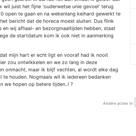
k wil juist het fijne 'ouderwetse unie gevoel' terug
20 open te gaan en na wekenlang keihard gewerkt te
t bericht dat de horeca moest sluiten. Dus flink
 en wij afhaal- en bezorgmaaltijden hebben, staat
wege de startdatum kom ik ook niet in aanmerking
t mijn hart er echt ligt en vooraf had ik nooit
er zou ontwikkelen en we zo lang in deze
en onmacht, maar ik blijf vechten, al wordt elke dag
ol te houden. Nogmaals wil ik iedereen bedanken
n we hopen op betere tijden..! ?
Andere acties in
: