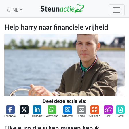
NL
Help harry naar financiele vrijheid
Deel deze actie via:
Facebook
X
Linkedin
WhatsApp
Instagram
Email
QR-code
Link
Poster
Elke euro die jij kan missen kan ik