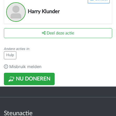
Harry Klunder
Deel deze actie
Andere acties in
:
Hulp
Misbruik melden
NU DONEREN
Steunactie