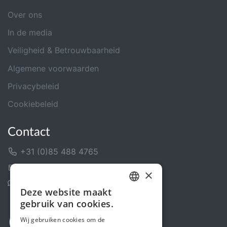
Over ons
In de media
Veiligheid & Betrouwbaarheid
Algemene voorwaarden
Privacybeleid
Cookiebeleid
Contact
+31 (0)85 488 4765
Contactformulier
×
Helpcentrum
Deze website maakt
DUTCH
gebruik van cookies.
FRENCH
Wij gebruiken cookies om de