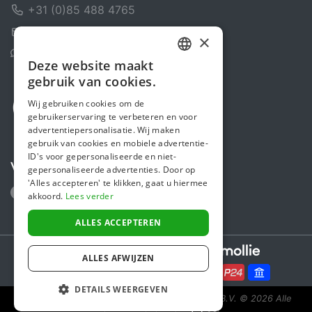
+31 (0)85 488 4765
Contactformulier
×
Helpcentrum
Deze website maakt
DUTCH
gebruik van cookies.
FRENCH
Wij gebruiken cookies om de
gebruikerservaring te verbeteren en voor
ENGLISH
advertentiepersonalisatie. Wij maken
gebruik van cookies en mobiele advertentie-
ID's voor gepersonaliseerde en niet-
Volg ons
gepersonaliseerde advertenties. Door op
'Alles accepteren' te klikken, gaat u hiermee
akkoord.
Lees verder
ALLES ACCEPTEREN
Secure payments powered by
ALLES AFWIJZEN
DETAILS WEERGEVEN
Steunactie is een initiatief van Sponsor Europe B.V.
© 2026 Alle