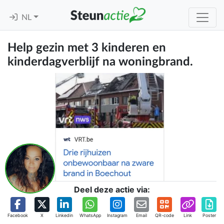
NL
Help gezin met 3 kinderen en
kinderdagverblijf na woningbrand.
Deel deze actie via:
Facebook
X
Linkedin
WhatsApp
Instagram
Email
QR-code
Link
Poster