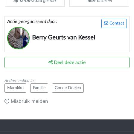
op 12-09-2023
gestart
169
x bekeken
Actie georganiseerd door:
Contact
Berry Geurts van Kessel
Deel deze actie
Andere acties in
:
Marokko
Familie
Goede Doelen
Misbruik melden