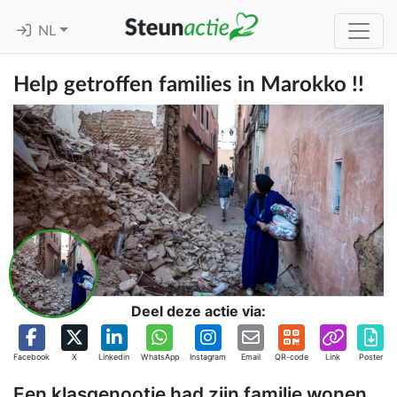
NL
Help getroffen families in Marokko !!
Deel deze actie via:
Facebook
X
Linkedin
WhatsApp
Instagram
Email
QR-code
Link
Poster
Een klasgenootje had zijn familie wonen