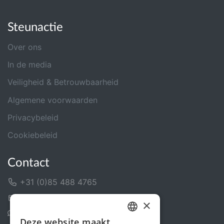
Steunactie
Over ons
In de media
Veiligheid & Betrouwbaarheid
Algemene voorwaarden
Privacybeleid
Cookiebeleid
Contact
+31 (0)85 488 4765
Contactformulier
×
Helpcentrum
Deze website maakt