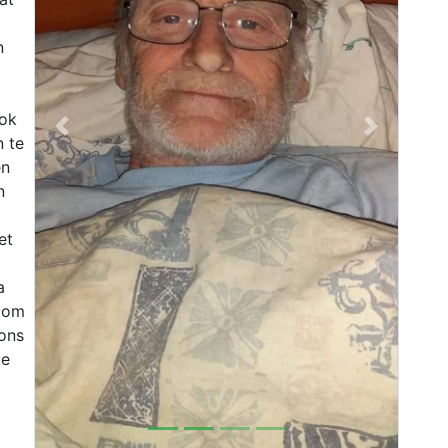
n
.
ook
Previous
Next
n te
en
n
et
a
t om
 ons
te