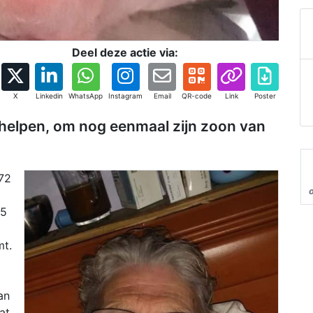
Deel deze actie via:
X
Linkedin
WhatsApp
Instagram
Email
QR-code
Link
Poster
 helpen, om nog eenmaal zijn zoon van
 72
15
mt.
an
at