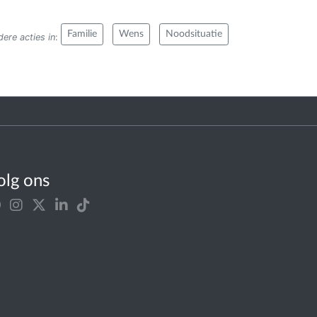
Familie
Wens
Noodsituatie
ere acties in
:
olg ons