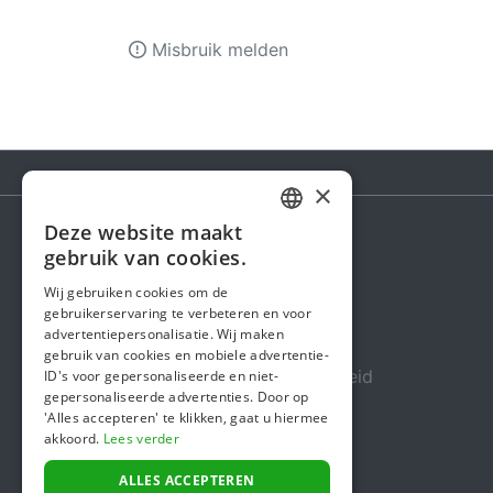
Misbruik melden
×
Deze website maakt
DUTCH
gebruik van cookies.
Steunactie
FRENCH
Wij gebruiken cookies om de
Over ons
gebruikerservaring te verbeteren en voor
ENGLISH
advertentiepersonalisatie. Wij maken
In de media
gebruik van cookies en mobiele advertentie-
Veiligheid & Betrouwbaarheid
ID's voor gepersonaliseerde en niet-
gepersonaliseerde advertenties. Door op
Algemene voorwaarden
'Alles accepteren' te klikken, gaat u hiermee
akkoord.
Lees verder
Privacybeleid
Cookiebeleid
ALLES ACCEPTEREN