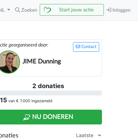
Start jouw actie
NL
Zoeken
Inloggen
ctie georganiseerd door:
Contact
JIME Dunning
2 donaties
 15
van
€ 7.000
ingezameld
NU DONEREN
onaties