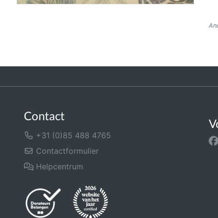
And
Contact
V
+31 (0)85 488 4765
Contactformulier
Helpcentrum