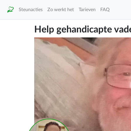
Steunacties
Zo werkt het
Tarieven
FAQ
Help gehandicapte vader