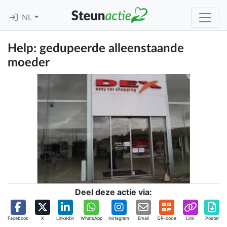
NL
Help: gedupeerde alleenstaande
moeder
Deel deze actie via:
Facebook
X
Linkedin
WhatsApp
Instagram
Email
QR-code
Link
Poster