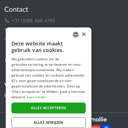
Contact
+31 (0)85 488 4765
Contactformulier
×
Helpcentrum
Deze website maakt
DUTCH
gebruik van cookies.
FRENCH
Wij gebruiken cookies om de
gebruikerservaring te verbeteren en voor
ENGLISH
advertentiepersonalisatie. Wij maken
gebruik van cookies en mobiele advertentie-
ID's voor gepersonaliseerde en niet-
Volg ons
gepersonaliseerde advertenties. Door op
'Alles accepteren' te klikken, gaat u hiermee
akkoord.
Lees verder
ALLES ACCEPTEREN
Secure payments powered by
ALLES AFWIJZEN