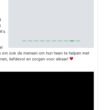
d
t
A's
ar
doen om ook de mensen om hun heen te helpen met
jnen, liefdevol en zorgen voor elkaar!