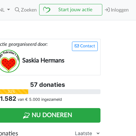
Start jouw actie
NL
Zoeken
Inloggen
ctie georganiseerd door:
Contact
Saskia Hermans
57 donaties
32%
 1.582
van
€ 5.000
ingezameld
NU DONEREN
onaties