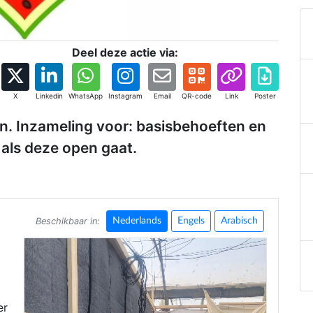
Deel deze actie via:
X
Linkedin
WhatsApp
Instagram
Email
QR-code
Link
Poster
en. Inzameling voor: basisbehoeften en
als deze open gaat.
Beschikbaar in:
Nederlands
Engels
Arabisch
er