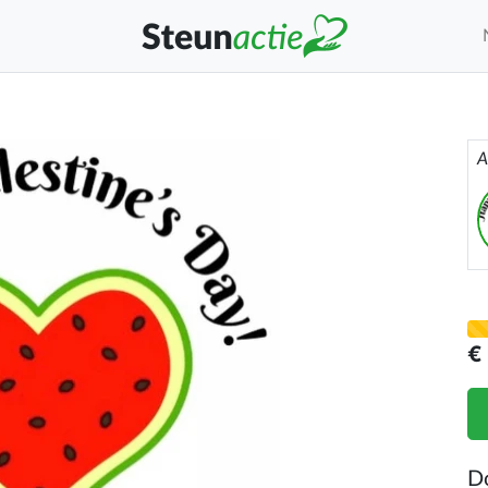
A
€
D