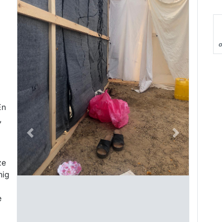
o
En
,
Previous
Next
ze
nig
e