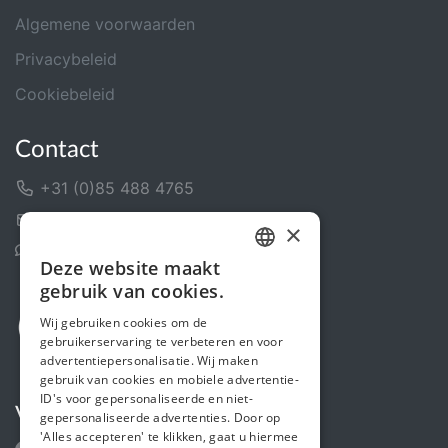
Algemene voorwaarden
Privacybeleid
Cookiebeleid
Contact
+31 (0)85 488 4765
Contactformulier
×
Helpcentrum
Deze website maakt
DUTCH
gebruik van cookies.
FRENCH
Wij gebruiken cookies om de
gebruikerservaring te verbeteren en voor
ENGLISH
advertentiepersonalisatie. Wij maken
gebruik van cookies en mobiele advertentie-
ID's voor gepersonaliseerde en niet-
Volg ons
gepersonaliseerde advertenties. Door op
'Alles accepteren' te klikken, gaat u hiermee