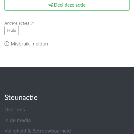
Deel deze actie
Andere acties in
:
Hulp
Misbruik melden
Steunactie
Over ons
In de media
Veiligheid & Betrouwbaarheid