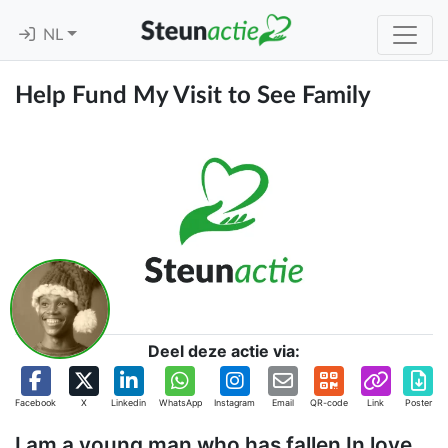
NL
Help Fund My Visit to See Family
Deel deze actie via:
Facebook
X
Linkedin
WhatsApp
Instagram
Email
QR-code
Link
Poster
I am a young man who has fallen In love