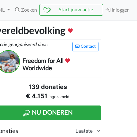
Start jouw actie
NL
Zoeken
Inloggen
wereldbevolking
ctie georganiseerd door:
Contact
Freedom for All
Worldwide
139 donaties
€ 4.151
ingezameld
NU DONEREN
onaties