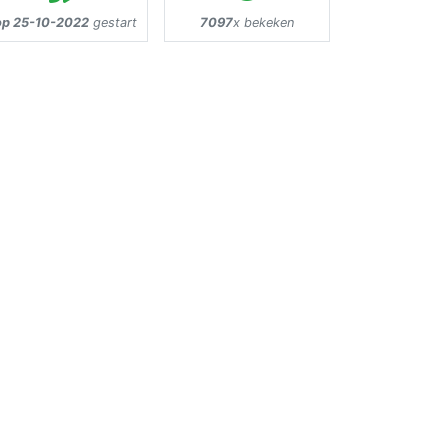
op 25-10-2022
gestart
7097
x bekeken