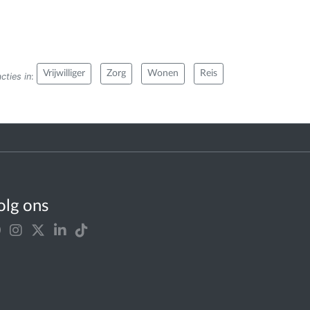
Vrijwilliger
Zorg
Wonen
Reis
cties in
:
olg ons