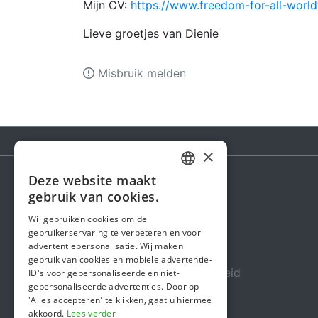
Mijn CV:
https://www.freedom-for-all-worl
Lieve groetjes van Dienie
Misbruik melden
×
Deze website maakt
DUTCH
gebruik van cookies.
Steunactie
FRENCH
Wij gebruiken cookies om de
Over ons
gebruikerservaring te verbeteren en voor
ENGLISH
advertentiepersonalisatie. Wij maken
In de media
gebruik van cookies en mobiele advertentie-
Veiligheid & Betrouwbaarheid
ID's voor gepersonaliseerde en niet-
gepersonaliseerde advertenties. Door op
Algemene voorwaarden
'Alles accepteren' te klikken, gaat u hiermee
akkoord.
Lees verder