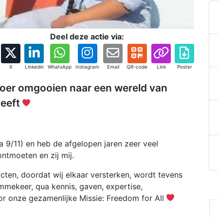
Deel deze actie via:
X
Linkedin
WhatsApp
Instagram
Email
QR-code
Link
Poster
roer omgooien naar een wereld van
leeft
a 9/11) en heb de afgelopen jaren zeer veel
ntmoeten en zij mij.
ten, doordat wij elkaar versterken, wordt tevens
mmekeer, qua kennis, gaven, expertise,
r onze gezamenlijke Missie: Freedom for All