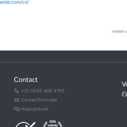
dwide.com/cv/
Andere a
Contact
V
+31 (0)85 488 4765
Contactformulier
Helpcentrum