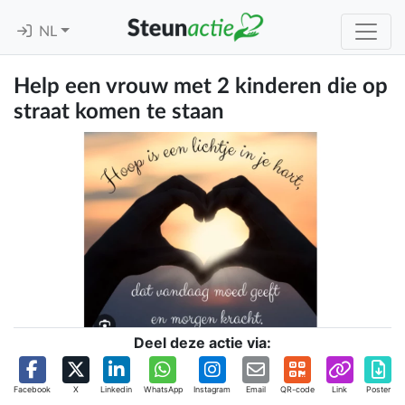
NL
Help een vrouw met 2 kinderen die op
straat komen te staan
Deel deze actie via:
Facebook
X
Linkedin
WhatsApp
Instagram
Email
QR-code
Link
Poster