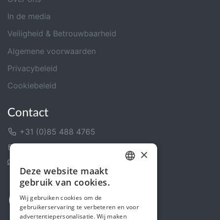
In de media
Veiligheid & Betrouwbaarheid
Algemene voorwaarden
Privacybeleid
Cookiebeleid
Contact
+31 (0)85 488 4765
Contactformulier
×
Helpcentrum
Deze website maakt
DUTCH
gebruik van cookies.
FRENCH
Wij gebruiken cookies om de
gebruikerservaring te verbeteren en voor
ENGLISH
advertentiepersonalisatie. Wij maken