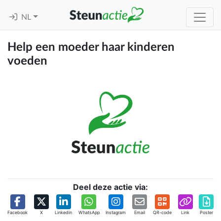
NL
Help een moeder haar kinderen
voeden
Deel deze actie via:
Facebook
X
Linkedin
WhatsApp
Instagram
Email
QR-code
Link
Poster