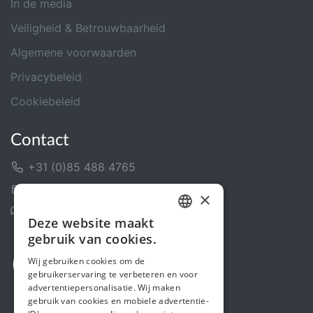
In de media
Veiligheid & Betrouwbaarheid
Algemene voorwaarden
Privacybeleid
Cookiebeleid
Contact
+31 (0)85 488 4765
Contactformulier
×
Helpcentrum
Deze website maakt
DUTCH
gebruik van cookies.
FRENCH
Wij gebruiken cookies om de
gebruikerservaring te verbeteren en voor
ENGLISH
advertentiepersonalisatie. Wij maken
gebruik van cookies en mobiele advertentie-