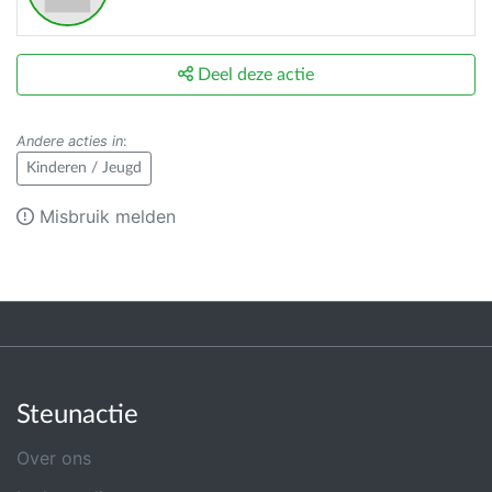
Deel deze actie
Andere acties in
:
Kinderen / Jeugd
Misbruik melden
Steunactie
Over ons